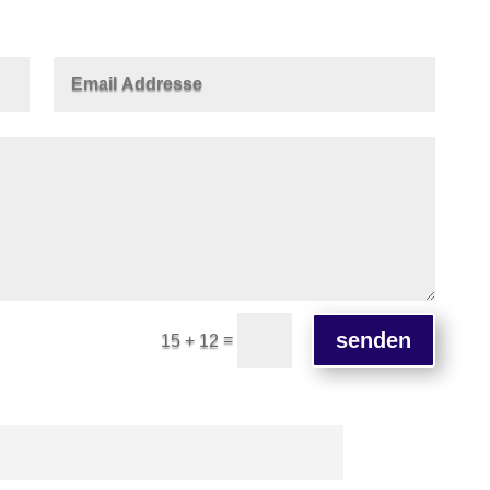
senden
=
15 + 12